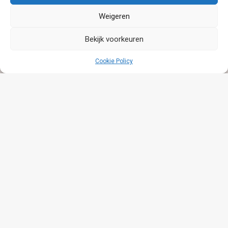
Lees meer
Weigeren
Bekijk voorkeuren
Cookie Policy
26 Rosenbauer Panthers 6×6 Voor De Koninklijke
Luchtmacht En De Koninklijke Marine.
23 februari 2026