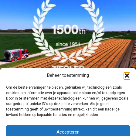
Beheer toestemming
Om de beste ervaringen te bieden, gebruiken wij technologieën zoals
𝗭𝗶𝗲𝗴𝗹𝗲𝗿 𝗕𝗿𝗮𝗻𝗱𝘄𝗲𝗲𝗿𝘁𝗲𝗰𝗵𝗻𝗶𝗲𝗸 𝗹𝗲𝘃𝗲𝗿𝘁
cookies om informatie over je apparaat op te slaan en/of te raadplegen.
Door in te stemmen met deze technologieën kunnen wij gegevens zoals
𝟭𝟱𝟬𝟬𝗲 𝗯𝗿𝗮𝗻𝗱𝘄𝗲𝗲𝗿𝘃𝗼𝗲𝗿𝘁𝘂𝗶𝗴
surfgedrag of unieke ID's op deze site verwerken. Als je geen
23 april 2026
toestemming geeft of uw toestemming intrekt, kan dit een nadelige
invloed hebben op bepaalde functies en mogelijkheden.
Ziegler Brandweertechniek B.V. heeft vandaag een bijzondere mijlpaal
bereikt met de aflevering van haar 1500e brandweervoertuig uit de
Accepteren
fabriek in…