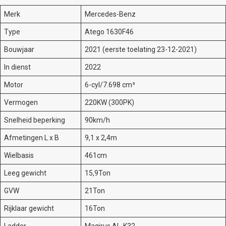
Merk
Mercedes-Benz
Type
Atego 1630F46
Bouwjaar
2021 (eerste toelating 23-12-2021)
In dienst
2022
Motor
6-cyl/7.698 cm³
Vermogen
220KW (300PK)
Snelheid beperking
90km/h
Afmetingen L x B
9,1 x 2,4m
Wielbasis
461cm
Leeg gewicht
15,9Ton
GVW
21Ton
Rijklaar gewicht
16Ton