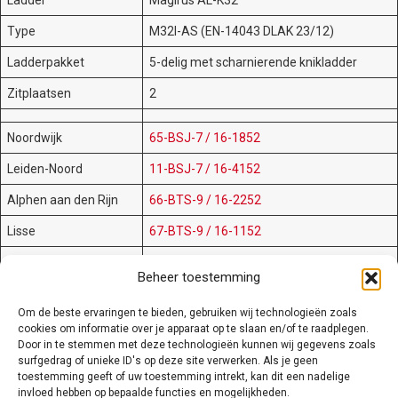
Ladder
Magirus AL-K32
Type
M32l-AS (EN-14043 DLAK 23/12)
Ladderpakket
5-delig met scharnierende knikladder
Zitplaatsen
2
Noordwijk
65-BSJ-7 / 16-1852
Leiden-Noord
11-BSJ-7 / 16-4152
Alphen aan den Rijn
66-BTS-9 / 16-2252
Lisse
67-BTS-9 / 16-1152
Gouda
47-BVZ-6 / 16-3152
Beheer toestemming
Leiden-Zuid
23-BXN-9 / 16-4252
Om de beste ervaringen te bieden, gebruiken wij technologieën zoals
Katwijk
73-BXN-9 / 16-1752
cookies om informatie over je apparaat op te slaan en/of te raadplegen.
Door in te stemmen met deze technologieën kunnen wij gegevens zoals
Voertuig en ladder zijn voorzien van ledverlichting en schijnwerpers.
surfgedrag of unieke ID's op deze site verwerken. Als je geen
Verder is dit voertuig voorzien van o.a. en afneembare korfmonitor,
toestemming geeft of uw toestemming intrekt, kan dit een nadelige
brancard en brancard hulpframe.
invloed hebben op bepaalde functies en mogelijkheden.