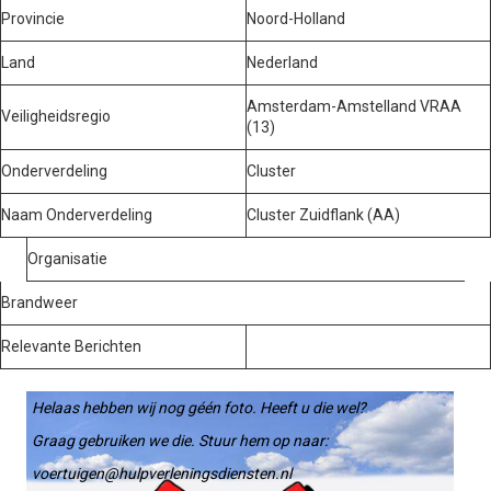
Provincie
Noord-Holland
Land
Nederland
Amsterdam-Amstelland VRAA
Veiligheidsregio
(13)
Onderverdeling
Cluster
Naam Onderverdeling
Cluster Zuidflank (AA)
Organisatie
Brandweer
Relevante Berichten
Helaas hebben wij nog géén foto. Heeft u die wel?
Graag gebruiken we die. Stuur hem op naar:
voertuigen@hulpverleningsdiensten.nl