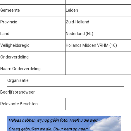
Gemeente
Leiden
Provincie
Zuid-Holland
Land
Nederland (NL)
Veiligheidsregio
Hollands Midden VRHM (16)
Onderverdeling
Naam Onderverdeling
Organisatie
Bedrijfsbrandweer
Relevante Berichten
Helaas hebben wij nog géén foto. Heeft u die wel?
Graag gebruiken we die. Stuur hem op naar: