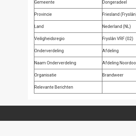
Gemeente
Dongeradeel
Provincie
Friesland (Fryslân
Land
Nederland (NL)
Veiligheidsregio
Fryslân VRF (02)
Onderverdeling
Afdeling
Naam Onderverdeling
Afdeling Noordoos
Organisatie
Brandweer
Relevante Berichten