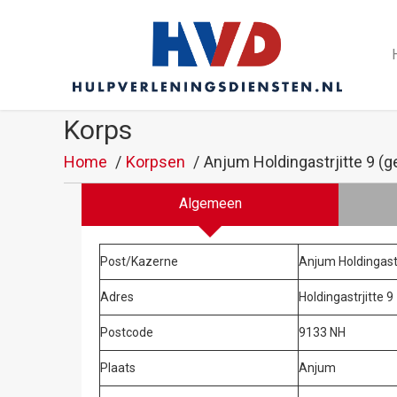
Korps
Home
Korpsen
Anjum Holdingastrjitte 9 (g
Algemeen
Post/Kazerne
Anjum Holdingastr
Adres
Holdingastrjitte 9
Postcode
9133 NH
Plaats
Anjum