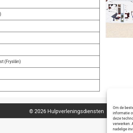
)
t (Fryslân)
Om de beste
© 2026 Hulpverleningsdiensten
informatie o
deze techno
verwerken. 
nadelige in