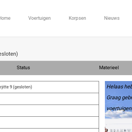
Home
Voertuigen
Korpsen
Nieuws
esloten)
Status
Materieel
Helaas heb
jitte 9 (gesloten)
Graag gebr
voertuigen