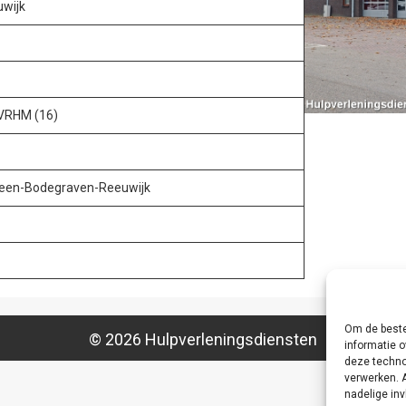
wijk
 VRHM (16)
veen-Bodegraven-Reeuwijk
Om de beste
© 2026 Hulpverleningsdiensten
informatie o
deze techno
verwerken. 
nadelige in