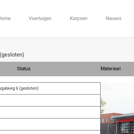
Home
Voertuigen
Korpsen
Nieuws
(gesloten)
Status
Materieel
galweg 6 (gesloten)