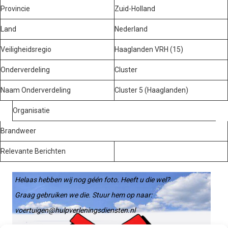
Provincie
Zuid-Holland
Land
Nederland
Veiligheidsregio
Haaglanden VRH (15)
Onderverdeling
Cluster
Naam Onderverdeling
Cluster 5 (Haaglanden)
Organisatie
Brandweer
Relevante Berichten
Helaas hebben wij nog géén foto. Heeft u die wel?
Graag gebruiken we die. Stuur hem op naar:
voertuigen@hulpverleningsdiensten.nl