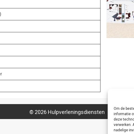
)
er
Om de beste
© 2026 Hulpverleningsdiensten
informatie o
deze techno
verwerken. 
nadelige in