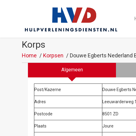
Korps
Home
Korpsen
Douwe Egberts Nederland B
Algemeen
Post/Kazerne
Douwe Egberts Ne
Adres
Leeuwarderweg 
Postcode
8501 ZD
Plaats
Joure