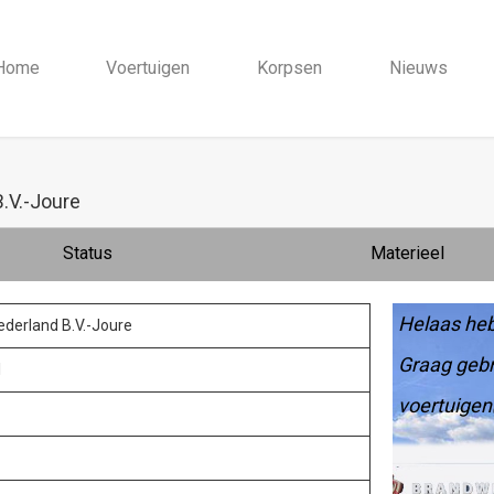
Home
Voertuigen
Korpsen
Nieuws
.V.-Joure
Status
Materieel
Helaas heb
derland B.V.-Joure
Graag gebr
1
voertuigen