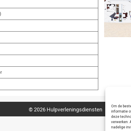
)
er
Om de beste
© 2026 Hulpverleningsdiensten
informatie o
deze techno
verwerken. 
nadelige in