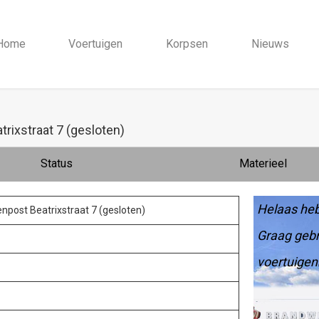
Home
Voertuigen
Korpsen
Nieuws
trixstraat 7 (gesloten)
Status
Materieel
Helaas heb
enpost Beatrixstraat 7 (gesloten)
Graag gebr
voertuigen