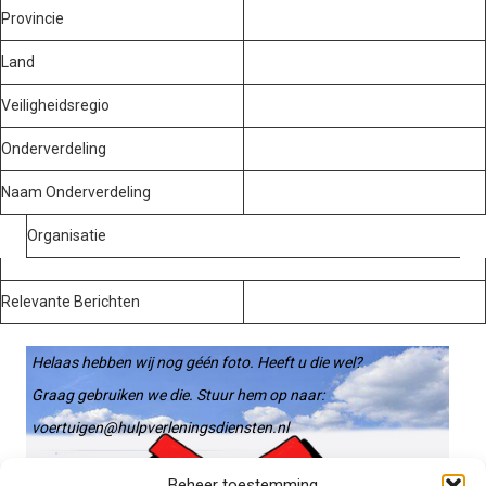
Provincie
Land
Veiligheidsregio
Onderverdeling
Naam Onderverdeling
Organisatie
Relevante Berichten
Helaas hebben wij nog géén foto. Heeft u die wel?
Graag gebruiken we die. Stuur hem op naar:
voertuigen@hulpverleningsdiensten.nl
Beheer toestemming