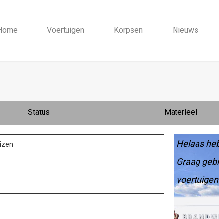
Home
Voertuigen
Korpsen
Nieuws
Status
Materieel
Helaas heb
izen
Graag gebr
voertuigen