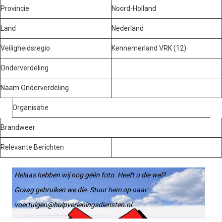
Provincie
Noord-Holland
Land
Nederland
Veiligheidsregio
Kennemerland VRK (12)
Onderverdeling
Naam Onderverdeling
Organisatie
Brandweer
Relevante Berichten
Helaas hebben wij nog géén foto. Heeft u die wel?
Graag gebruiken we die. Stuur hem op naar:
voertuigen@hulpverleningsdiensten.nl