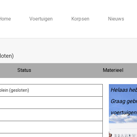
Home
Voertuigen
Korpsen
Nieuws
loten)
Status
Materieel
Helaas heb
plein (gesloten)
Graag gebr
voertuigen