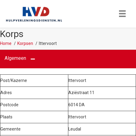
Korps
Home
Korpsen
Ittervoort
Algemeen
Post/Kazerne
Ittervoort
Adres
Aziëstraat 11
Postcode
6014 DA
Plaats
Ittervoort
Gemeente
Leudal