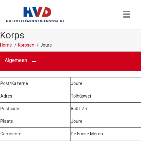
Korps
Home
Korpsen
Joure
Algemeen
Post/Kazerne
Joure
Adres
Tolhûswei
Postcode
8501 ZR
Plaats
Joure
Gemeente
De Friese Meren