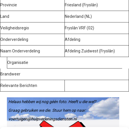
Provincie
Friesland (Fryslân)
Land
Nederland (NL)
Veiligheidsregio
Fryslân VRF (02)
Onderverdeling
Afdeling
Naam Onderverdeling
Afdeling Zuidwest (Fryslân)
Organisatie
Brandweer
Relevante Berichten
Helaas hebben wij nog géén foto. Heeft u die wel?
Graag gebruiken we die. Stuur hem op naar:
voertuigen@hulpverleningsdiensten.nl