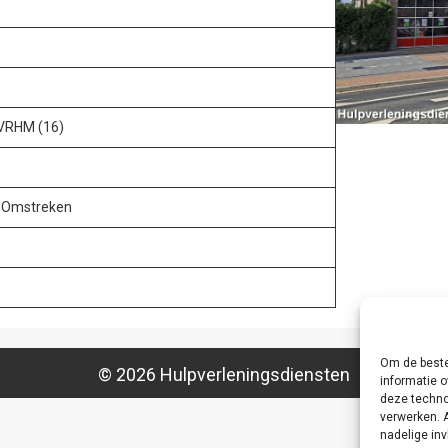
 VRHM (16)
n Omstreken
Om de beste
© 2026 Hulpverleningsdiensten
informatie o
deze techno
verwerken. 
nadelige in