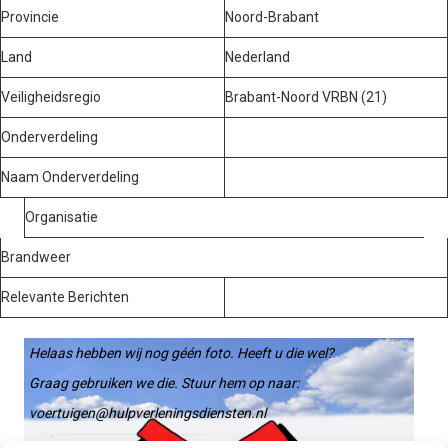
Provincie
Noord-Brabant
Land
Nederland
Veiligheidsregio
Brabant-Noord VRBN (21)
Onderverdeling
Naam Onderverdeling
Organisatie
Brandweer
Relevante Berichten
Helaas hebben wij nog géén foto. Heeft u die wel?
Graag gebruiken we die. Stuur hem op naar:
voertuigen@hulpverleningsdiensten.nl