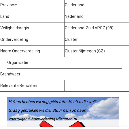
Provincie
Gelderland
Land
Nederland
Veiligheidsregio
Gelderland-Zuid VRGZ (08)
Onderverdeling
Cluster
Naam Onderverdeling
Cluster Nijmegen (GZ)
Organisatie
Brandweer
Relevante Berichten
Helaas hebben wij nog géén foto. Heeft u die wel?
Graag gebruiken we die. Stuur hem op naar:
voertuigen@hulpverleningsdiensten.nl