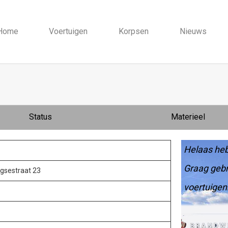
Home
Voertuigen
Korpsen
Nieuws
Status
Materieel
Helaas heb
Graag gebr
gsestraat 23
voertuigen