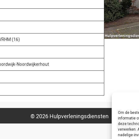
 VRHM (16)
Noordwijk-Noordwijkerhout
Om de beste
© 2026 Hulpverleningsdiensten
informatie o
deze techno
verwerken. 
nadelige in