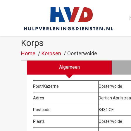
Korps
Home
Korpsen
Oosterwolde
Algemeen
Post/Kazerne
Oosterwolde
Adres
Dertien Aprilstra
Postcode
8431 GE
Plaats
Oosterwolde