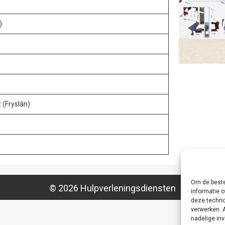
)
 (Fryslân)
Om de beste
© 2026 Hulpverleningsdiensten
informatie o
deze techno
verwerken. 
nadelige in