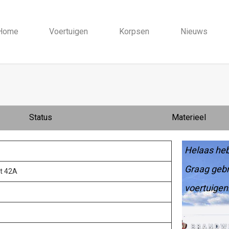
Home
Voertuigen
Korpsen
Nieuws
Status
Materieel
Helaas heb
Graag gebr
at 42A
voertuigen