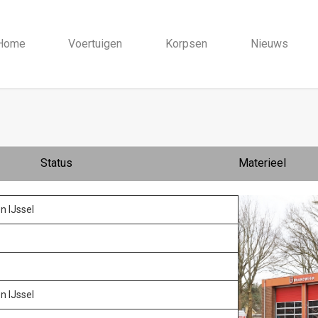
Home
Voertuigen
Korpsen
Nieuws
Status
Materieel
n IJssel
n IJssel