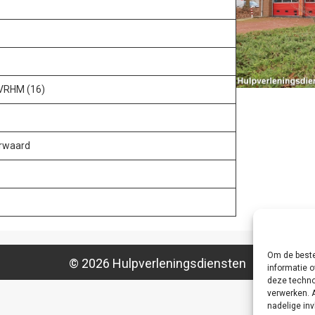
 VRHM (16)
erwaard
Om de beste
© 2026 Hulpverleningsdiensten
informatie o
deze techno
verwerken. 
nadelige in