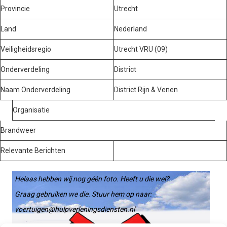
Provincie
Utrecht
Land
Nederland
Veiligheidsregio
Utrecht VRU (09)
Onderverdeling
District
Naam Onderverdeling
District Rijn & Venen
Organisatie
Brandweer
Relevante Berichten
Helaas hebben wij nog géén foto. Heeft u die wel?
Graag gebruiken we die. Stuur hem op naar:
voertuigen@hulpverleningsdiensten.nl