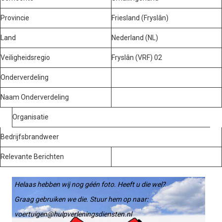
Provincie
Friesland (Fryslân)
Land
Nederland (NL)
Veiligheidsregio
Fryslân (VRF) 02
Onderverdeling
Naam Onderverdeling
Organisatie
Bedrijfsbrandweer
Relevante Berichten
Helaas hebben wij nog géén foto. Heeft u die wel?
Graag gebruiken we die. Stuur hem op naar:
voertuigen@hulpverleningsdiensten.nl