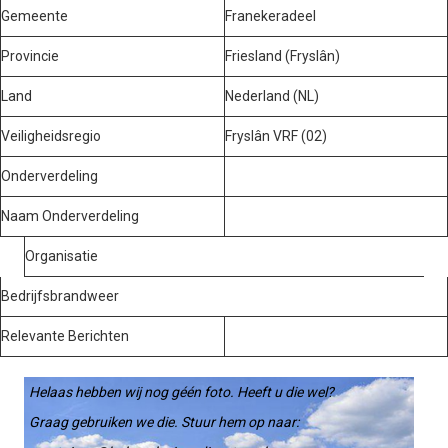
Gemeente
Franekeradeel
Provincie
Friesland (Fryslân)
Land
Nederland (NL)
Veiligheidsregio
Fryslân VRF (02)
Onderverdeling
Naam Onderverdeling
Organisatie
Bedrijfsbrandweer
Relevante Berichten
Helaas hebben wij nog géén foto. Heeft u die wel?
Graag gebruiken we die. Stuur hem op naar: