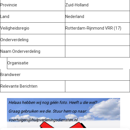
Provincie
Zuid-Holland
Land
Nederland
Veiligheidsregio
Rotterdam-Rijnmond VRR (17)
Onderverdeling
Naam Onderverdeling
Organisatie
Brandweer
Relevante Berichten
Helaas hebben wij nog géén foto. Heeft u die wel?
Graag gebruiken we die. Stuur hem op naar:
voertuigen@hulpverleningsdiensten.nl