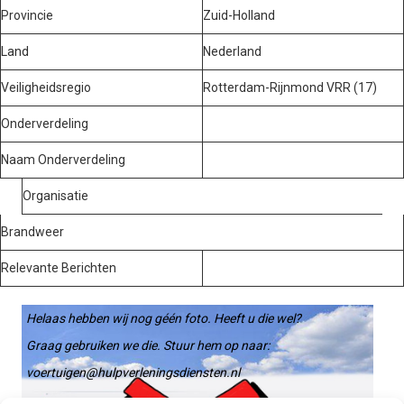
Provincie
Zuid-Holland
Land
Nederland
Veiligheidsregio
Rotterdam-Rijnmond VRR (17)
Onderverdeling
Naam Onderverdeling
Organisatie
Brandweer
Relevante Berichten
Helaas hebben wij nog géén foto. Heeft u die wel?
Graag gebruiken we die. Stuur hem op naar:
voertuigen@hulpverleningsdiensten.nl