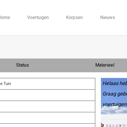
Home
Voertuigen
Korpsen
Nieuws
Status
Materieel
Helaas heb
e Tuin
Graag gebr
voertuigen