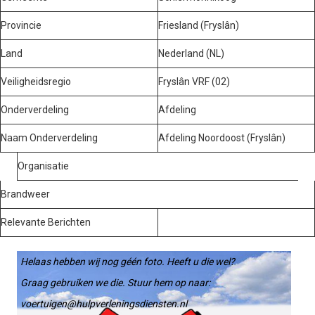
Provincie
Friesland (Fryslân)
Land
Nederland (NL)
Veiligheidsregio
Fryslân VRF (02)
Onderverdeling
Afdeling
Naam Onderverdeling
Afdeling Noordoost (Fryslân)
Organisatie
Brandweer
Relevante Berichten
Helaas hebben wij nog géén foto. Heeft u die wel?
Graag gebruiken we die. Stuur hem op naar:
voertuigen@hulpverleningsdiensten.nl