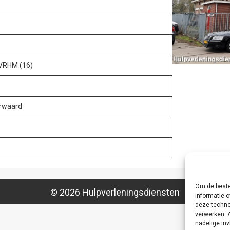
 VRHM (16)
erwaard
Om de beste
© 2026 Hulpverleningsdiensten
informatie o
deze techno
verwerken. 
nadelige in