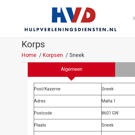
Korps
Home
Korpsen
Sneek
Algemeen
Post/Kazerne
Sneek
Adres
Malta 1
Postcode
8601 GW
Plaats
Sneek