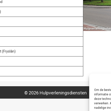
nd
)
 (Fryslân)
Om de beste
© 2026 Hulpverleningsdiensten
informatie o
deze techno
verwerken. 
nadelige in