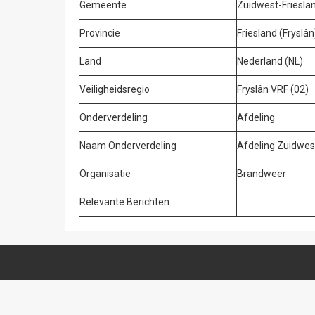
Gemeente
Zuidwest-Friesla
Provincie
Friesland (Fryslân
Land
Nederland (NL)
Veiligheidsregio
Fryslân VRF (02)
Onderverdeling
Afdeling
Naam Onderverdeling
Afdeling Zuidwest
Organisatie
Brandweer
Relevante Berichten