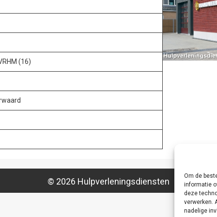
 VRHM (16)
erwaard
Om de beste
© 2026 Hulpverleningsdiensten
informatie o
deze techno
verwerken. 
nadelige in