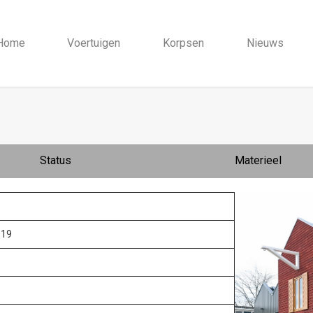
Home
Voertuigen
Korpsen
Nieuws
Status
Materieel
 19