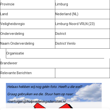
Provincie
Limburg
Land
Nederland (NL)
Veiligheidsregio
Limburg-Noord VRLN (23)
Onderverdeling
District
Naam Onderverdeling
District Venlo
Organisatie
Brandweer
Relevante Berichten
Helaas hebben wij nog géén foto. Heeft u die wel?
Graag gebruiken we die. Stuur hem op naar:
voertuigen@hulpverleningsdiensten.nl