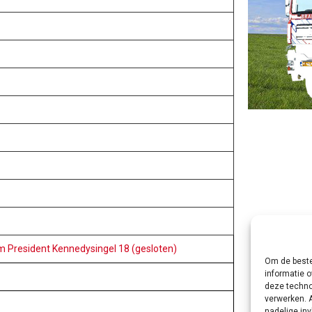
m President Kennedysingel 18 (gesloten)
Om de beste
informatie o
deze techno
verwerken. 
nadelige in