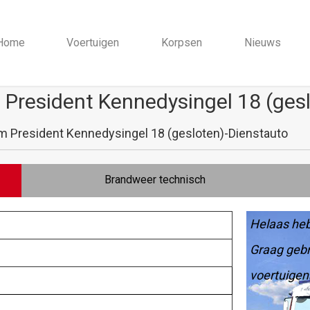
Home
Voertuigen
Korpsen
Nieuws
 President Kennedysingel 18 (ges
m President Kennedysingel 18 (gesloten)-Dienstauto
Brandweer technisch
Helaas heb
Graag gebr
voertuigen