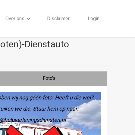
Over ons
Disclaimer
Login
loten)-Dienstauto
Foto's
ben wij nog géén foto. Heeft u die wel?
uiken we die. Stuur hem op naar:
@hulpverleningsdiensten.nl