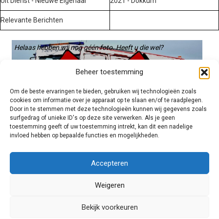
Uit Dienst - Nieuwe Eigenaar
2021 - Dokkum
Relevante Berichten
Helaas hebben wij nog géén foto. Heeft u die wel?
Graag gebruiken we die. Stuur hem op naar:
Beheer toestemming
voertuigen@hulpverleningsdiensten.nl
Om de beste ervaringen te bieden, gebruiken wij technologieën zoals
cookies om informatie over je apparaat op te slaan en/of te raadplegen.
Door in te stemmen met deze technologieën kunnen wij gegevens zoals
surfgedrag of unieke ID's op deze site verwerken. Als je geen
toestemming geeft of uw toestemming intrekt, kan dit een nadelige
invloed hebben op bepaalde functies en mogelijkheden.
Brandweer technisch
Accepteren
Weigeren
Foto's
Bekijk voorkeuren