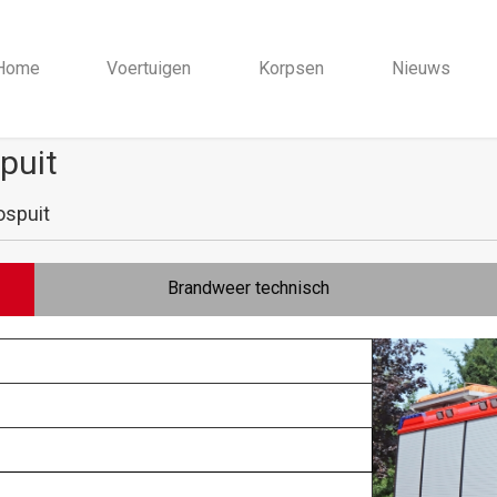
Home
Voertuigen
Korpsen
Nieuws
puit
ospuit
Brandweer technisch