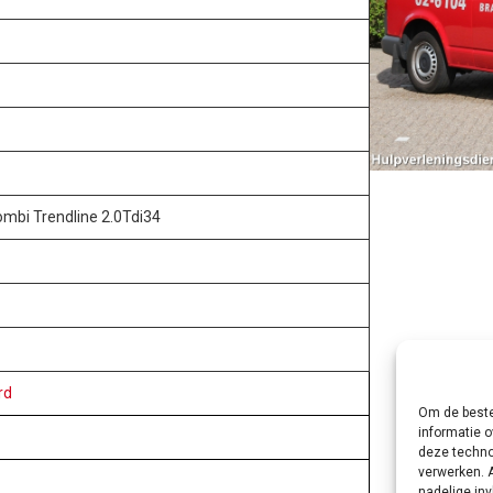
ombi Trendline 2.0Tdi34
rd
Om de beste
informatie o
deze techno
verwerken. 
nadelige in