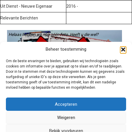
Uit Dienst - Nieuwe Eigenaar
2016 -
Relevante Berichten
Helaas hebben wij nog géén foto. Heeft u die wel?
Graag gebruiken we die. Stuur hem op naar:
Beheer toestemming
voertuigen@hulpverleningsdiensten.nl
Om de beste ervaringen te bieden, gebruiken wij technologieën zoals
cookies om informatie over je apparaat op te slaan en/of te raadplegen.
Door in te stemmen met deze technologieën kunnen wij gegevens zoals
surfgedrag of unieke ID's op deze site verwerken. Als je geen
toestemming geeft of uw toestemming intrekt, kan dit een nadelige
invloed hebben op bepaalde functies en mogelijkheden.
Brandweer technisch
Accepteren
Weigeren
Foto's
Bekijk voorkeuren