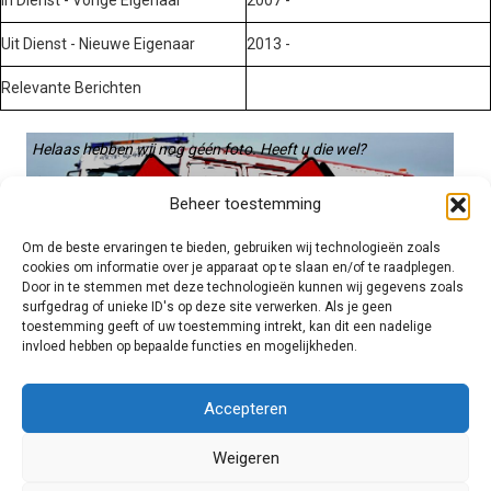
Uit Dienst - Nieuwe Eigenaar
2013 -
Relevante Berichten
Helaas hebben wij nog géén foto. Heeft u die wel?
Graag gebruiken we die. Stuur hem op naar:
Beheer toestemming
voertuigen@hulpverleningsdiensten.nl
Om de beste ervaringen te bieden, gebruiken wij technologieën zoals
cookies om informatie over je apparaat op te slaan en/of te raadplegen.
Door in te stemmen met deze technologieën kunnen wij gegevens zoals
surfgedrag of unieke ID's op deze site verwerken. Als je geen
toestemming geeft of uw toestemming intrekt, kan dit een nadelige
invloed hebben op bepaalde functies en mogelijkheden.
Brandweer technisch
Accepteren
Weigeren
Foto's