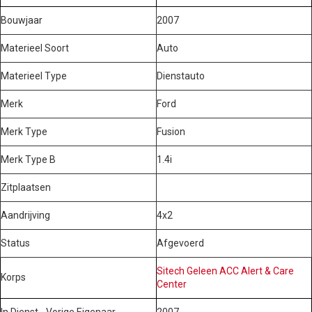
Bouwjaar
2007
Materieel Soort
Auto
Materieel Type
Dienstauto
Merk
Ford
Merk Type
Fusion
Merk Type B
1.4i
Zitplaatsen
Aandrijving
4x2
Status
Afgevoerd
Sitech Geleen ACC Alert & Care
Korps
Center
In Dienst - Vorige Eigenaar
2007 -