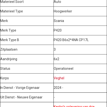
Materieel Soort
Auto
Materieel Type
Hoogwerker
Merk
Scania
Merk Type
P420
Merk Type B
P420 B6x2*4NA CP17L
Zitplaatsen
3
Aandrijving
6x2
Status
Operationeel
Korps
Veghel
In Dienst - Vorige Eigenaar
2024 -
Uit Dienst - Nieuwe Eigenaar
-
Kenbri's oplevering van drie