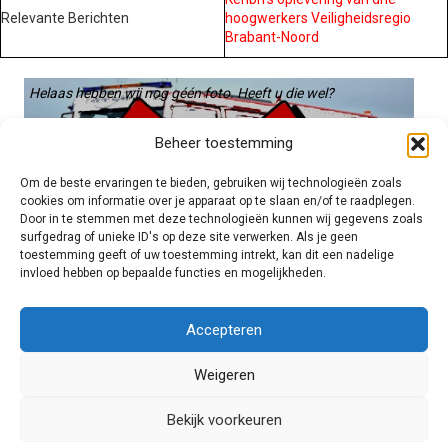
Relevante Berichten
hoogwerkers Veiligheidsregio
Brabant-Noord
Helaas hebben wij nog géén foto. Heeft u die wel?
Graag gebruiken we die. Stuur hem op naar:
Beheer toestemming
voertuigen@hulpverleningsdiensten.nl
Om de beste ervaringen te bieden, gebruiken wij technologieën zoals
cookies om informatie over je apparaat op te slaan en/of te raadplegen.
Door in te stemmen met deze technologieën kunnen wij gegevens zoals
surfgedrag of unieke ID's op deze site verwerken. Als je geen
toestemming geeft of uw toestemming intrekt, kan dit een nadelige
invloed hebben op bepaalde functies en mogelijkheden.
Brandweer technisch
Accepteren
Weigeren
Foto's
Bekijk voorkeuren