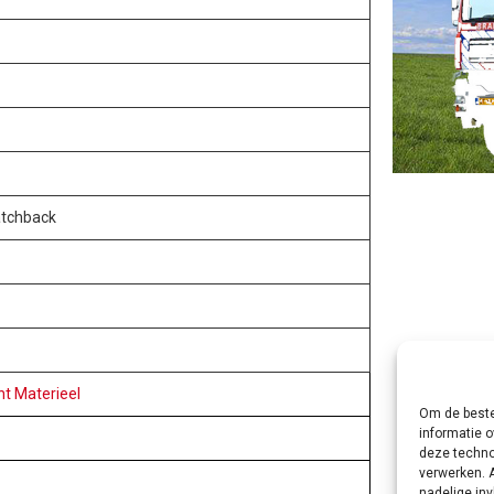
atchback
t Materieel
Om de beste
informatie o
deze techno
verwerken. 
nadelige in