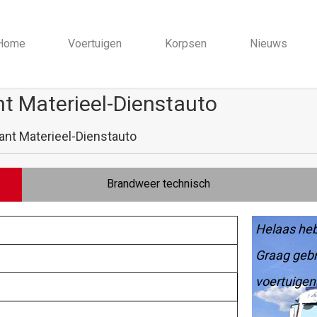
Home
Voertuigen
Korpsen
Nieuws
t Materieel-Dienstauto
nt Materieel-Dienstauto
Brandweer technisch
Helaas heb
Graag gebr
voertuigen