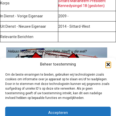
Sittard Mariaheem President
Korps
Kennedysingel 18 (gesloten)
In Dienst - Vorige Eigenaar
2009 -
Uit Dienst - Nieuwe Eigenaar
2014 - Sittard-West
Relevante Berichten
Helaas hebben wij nog géén foto. Heeft u die wel?
Graag gebruiken we die. Stuur hem op naar:
Beheer toestemming
voertuigen@hulpverleningsdiensten.nl
Om de beste ervaringen te bieden, gebruiken wij technologieën zoals
cookies om informatie over je apparaat op te slaan en/of te raadplegen.
Door in te stemmen met deze technologieën kunnen wij gegevens zoals
surfgedrag of unieke ID's op deze site verwerken. Als je geen
toestemming geeft of uw toestemming intrekt, kan dit een nadelige
invloed hebben op bepaalde functies en mogelijkheden.
Brandweer technisch
Accepteren