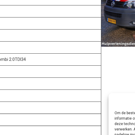
ombi 2.0TDI34
Om de beste
informatie o
deze techno
verwerken. 
nadelige in