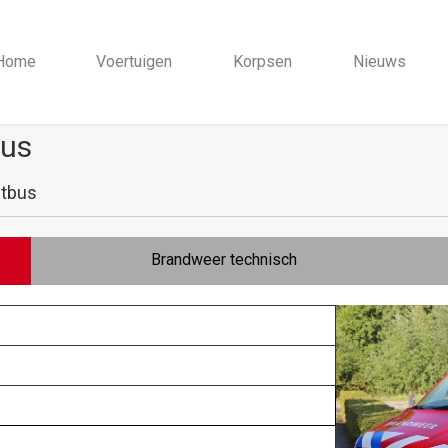
Home
Voertuigen
Korpsen
Nieuws
bus
stbus
Brandweer technisch