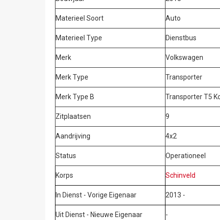
Materieel Soort
Auto
Materieel Type
Dienstbus
Merk
Volkswagen
Merk Type
Transporter
Merk Type B
Transporter T5 K
Zitplaatsen
9
Aandrijving
4x2
Status
Operationeel
Korps
Schinveld
In Dienst - Vorige Eigenaar
2013 -
Uit Dienst - Nieuwe Eigenaar
-