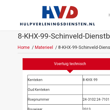
8-KHX-99-Schinveld-Dienst
Home
Materieel
8-KHX-99-Schinveld-Dien
Voertuig technisch
Kenteken
8-KHX-99
Oud Kenteken
Roepnummer
24-3102 24-7101
Bouwjaar
2013