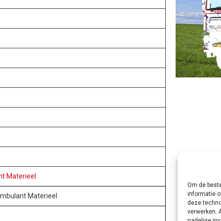
2
t Materieel
Om de beste
informatie o
Ambulant Materieel
deze techno
verwerken. 
nadelige in