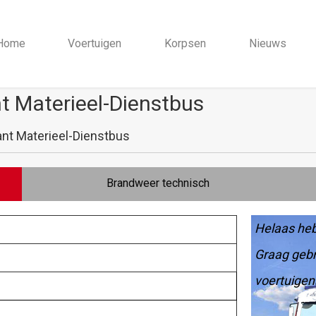
Home
Voertuigen
Korpsen
Nieuws
 Materieel-Dienstbus
nt Materieel-Dienstbus
Brandweer technisch
Helaas heb
Graag gebr
voertuigen