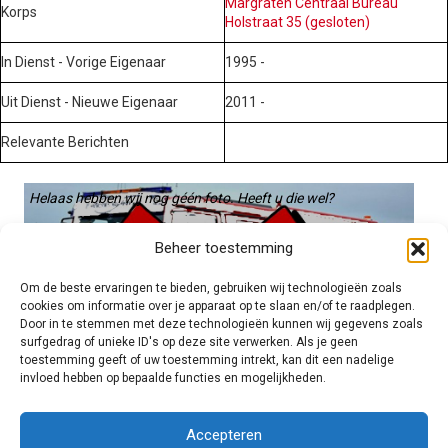
Margraten Centraal Bureau
Korps
Holstraat 35 (gesloten)
In Dienst - Vorige Eigenaar
1995 -
Uit Dienst - Nieuwe Eigenaar
2011 -
Relevante Berichten
Helaas hebben wij nog géén foto. Heeft u die wel?
Graag gebruiken we die. Stuur hem op naar:
Beheer toestemming
voertuigen@hulpverleningsdiensten.nl
Om de beste ervaringen te bieden, gebruiken wij technologieën zoals
cookies om informatie over je apparaat op te slaan en/of te raadplegen.
Door in te stemmen met deze technologieën kunnen wij gegevens zoals
surfgedrag of unieke ID's op deze site verwerken. Als je geen
toestemming geeft of uw toestemming intrekt, kan dit een nadelige
invloed hebben op bepaalde functies en mogelijkheden.
Brandweer technisch
Accepteren