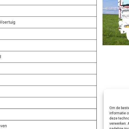
Voertuig
3
Om de beste
informatie o
deze techno
verwerken. 
oven
nadelige in