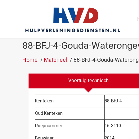
88-BFJ-4-Gouda-Waterongev
Home
Materieel
88-BFJ-4-Gouda-Wateronge
Voertuig technisch
Kenteken
88-BFJ-4
Oud Kenteken
Roepnummer
16-3110
Bouwjaar
2014