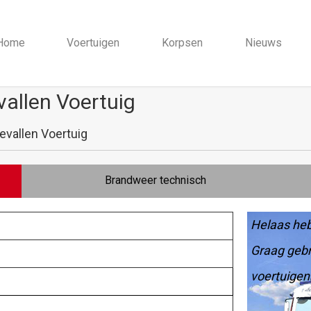
Home
Voertuigen
Korpsen
Nieuws
allen Voertuig
vallen Voertuig
Brandweer technisch
Helaas heb
Graag gebr
voertuigen