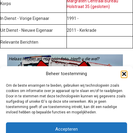
Margraten Centraal Bureau
Korps
Holstraat 35 (gesloten)
In Dienst - Vorige Eigenaar
1991 -
Uit Dienst - Nieuwe Eigenaar
2011 - Kerkrade
Relevante Berichten
Helaas hebben wij nog géén foto. Heeft u die wel?
Graag gebruiken we die. Stuur hem op naar:
Beheer toestemming
voertuigen@hulpverleningsdiensten.nl
Om de beste ervaringen te bieden, gebruiken wij technologieën zoals
cookies om informatie over je apparaat op te slaan en/of te raadplegen.
Door in te stemmen met deze technologieën kunnen wij gegevens zoals
surfgedrag of unieke ID's op deze site verwerken. Als je geen
toestemming geeft of uw toestemming intrekt, kan dit een nadelige
invloed hebben op bepaalde functies en mogelijkheden.
Brandweer technisch
Accepteren