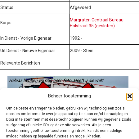
Status
Afgevoerd
Margraten Centraal Bureau
Korps
Holstraat 35 (gesloten)
In Dienst - Vorige Eigenaar
1992 -
Uit Dienst - Nieuwe Eigenaar
2009 - Stein
Relevante Berichten
Helaas hebben wij nog géén foto. Heeft u die wel?
Graag gebruiken we die. Stuur hem op naar:
Beheer toestemming
voertuigen@hulpverleningsdiensten.nl
Om de beste ervaringen te bieden, gebruiken wij technologieën zoals
cookies om informatie over je apparaat op te slaan en/of te raadplegen.
Door in te stemmen met deze technologieën kunnen wij gegevens zoals
surfgedrag of unieke ID's op deze site verwerken. Als je geen
toestemming geeft of uw toestemming intrekt, kan dit een nadelige
invloed hebben op bepaalde functies en mogelijkheden.