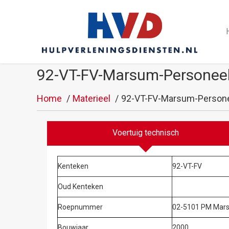
92-VT-FV-Marsum-Personeel
Home
Materieel
92-VT-FV-Marsum-Personee
Voertuig technisch
Kenteken
92-VT-FV
Oud Kenteken
Roepnummer
02-5101 PM Mar
Bouwjaar
2000