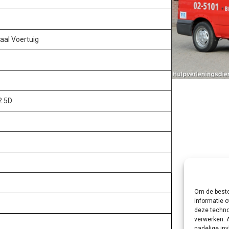
aal Voertuig
2.5D
Om de beste
informatie o
deze techno
verwerken. 
nadelige in