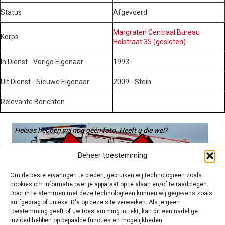
Status
Afgevoerd
Margraten Centraal Bureau
Korps
Holstraat 35 (gesloten)
In Dienst - Vorige Eigenaar
1993 -
Uit Dienst - Nieuwe Eigenaar
2009 - Stein
Relevante Berichten
Helaas hebben wij nog géén foto. Heeft u die wel?
Graag gebruiken we die. Stuur hem op naar:
Beheer toestemming
voertuigen@hulpverleningsdiensten.nl
Om de beste ervaringen te bieden, gebruiken wij technologieën zoals
cookies om informatie over je apparaat op te slaan en/of te raadplegen.
Door in te stemmen met deze technologieën kunnen wij gegevens zoals
surfgedrag of unieke ID's op deze site verwerken. Als je geen
toestemming geeft of uw toestemming intrekt, kan dit een nadelige
invloed hebben op bepaalde functies en mogelijkheden.